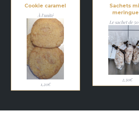
Cookie caramel
Sachets mi
meringue
À l'unité
Le sachet de 50
2,50€
1,20€