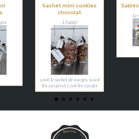
ni
Sachet mini cookies
Sablés
s
chocolat
Le 
 grs
À l'unité
3,00€ le sachet de 100 grs, 6,00€
les 250 grs et 7,20€ les 250 grs