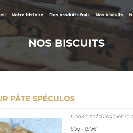
eil
Notre histoire
Des produits frais
Nos biscuits
N
NOS BISCUITS
UR PÂTE SPÉCULOS
Cookie spéculos avec le
50g= 1,50€