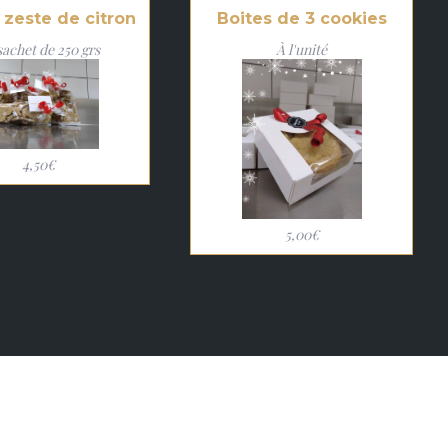
 zeste de citron
Boites de 3 cookies
sachet de 250 grs
À l'unité
4,50€
5,00€